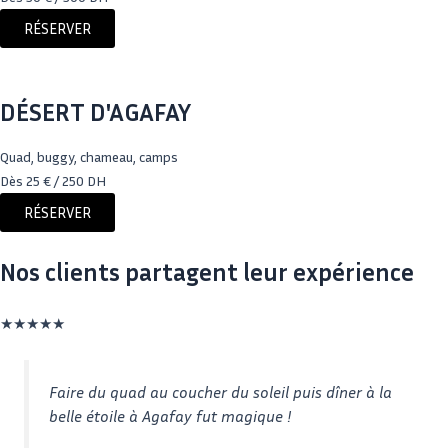
RÉSERVER
DÉSERT D'AGAFAY
Quad, buggy, chameau, camps
Dès 25 € / 250 DH
RÉSERVER
Nos clients partagent leur expérience
N
★
★
★
★
★
o
t
Faire du quad au coucher du soleil puis dîner à la
é
belle étoile à Agafay fut magique !
5
s