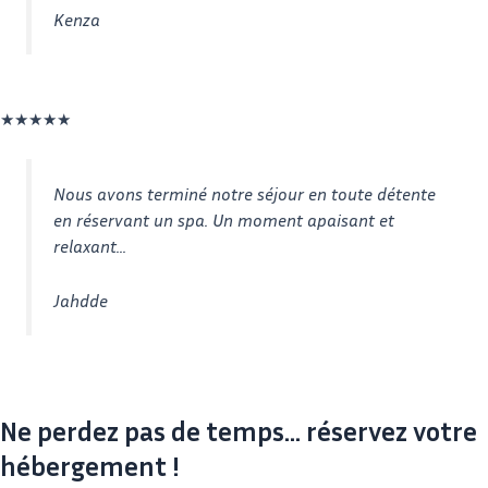
Kenza
u
r
5
N
★
★
★
★
★
o
t
Nous avons terminé notre séjour en toute détente
é
en réservant un spa. Un moment apaisant et
5
relaxant...
s
u
Jahdde
r
5
Ne perdez pas de temps... réservez votre
hébergement !