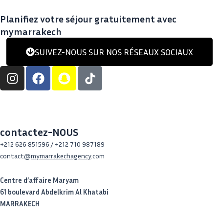
Planifiez votre séjour gratuitement avec
mymarrakech
SUIVEZ-NOUS SUR NOS RÉSEAUX SOCIAUX
I
F
S
n
a
n
s
c
a
t
e
p
a
b
c
g
o
h
contactez-NOUS
r
o
a
+212 626 851596 / +212 710 987189
a
k
t
contact@
mymarrakechagency
.com
m
Centre d’affaire Maryam
61 boulevard Abdelkrim Al Khatabi
MARRAKECH