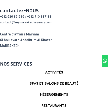
a
b
c
g
o
h
contactez-NOUS
r
o
a
+212 626 851596 / +212 710 987189
a
k
t
contact@
mymarrakechagency
.com
m
Centre d’affaire Maryam
61 boulevard Abdelkrim Al Khatabi
MARRAKECH
W
NOS SERVICES
ACTIVITÉS
SPAS ET SALONS DE BEAUTÉ
HÉBERGEMENTS
RESTAURANTS