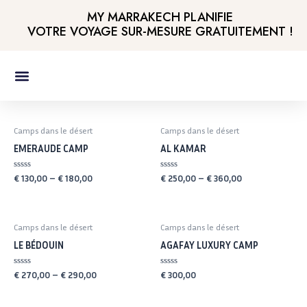
Aller
MY MARRAKECH PLANIFIE
au
VOTRE VOYAGE SUR-MESURE
GRATUITEMENT !
contenu
SPAS ET SALONS DE BEAUTÉ
Camps dans le désert
Camps dans le désert
EMERAUDE CAMP
AL KAMAR
Rated
Rated
€
130,00
–
€
180,00
€
250,00
–
€
360,00
0
0
out
out
of
of
5
5
Camps dans le désert
Camps dans le désert
LE BÉDOUIN
AGAFAY LUXURY CAMP
Rated
Rated
€
270,00
–
€
290,00
€
300,00
0
0
out
out
of
of
5
5