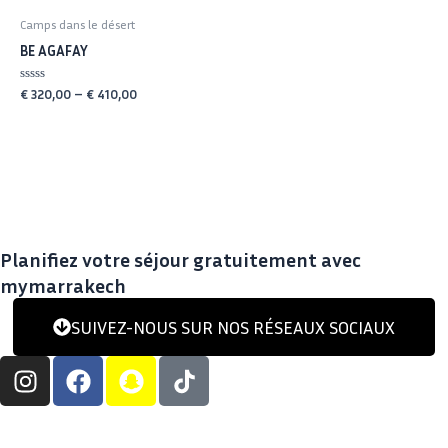
Camps dans le désert
BE AGAFAY
Rated
€
320,00
–
€
410,00
0
out
of
5
Planifiez votre séjour gratuitement avec
mymarrakech
SUIVEZ-NOUS SUR NOS RÉSEAUX SOCIAUX
I
F
S
n
a
n
s
c
a
t
e
p