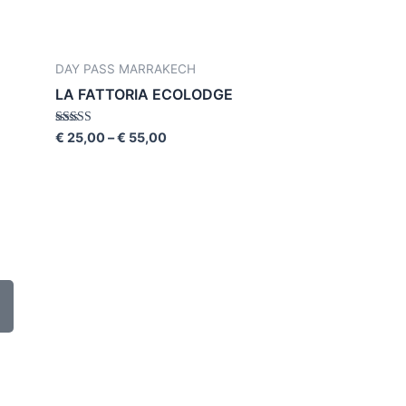
DAY PASS MARRAKECH
LA FATTORIA ECOLODGE
Rated
€
25,00
–
€
55,00
5.00
out of 5