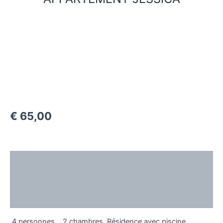
€
65,00
Description
Additional information
Reviews (0)
4 personnes
2 chambres
Résidence avec piscine