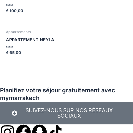
Rated
€
100,00
0
out
of
5
Appartements
APPARTEMENT NEYLA
Rated
€
65,00
0
out
of
5
Planifiez votre séjour gratuitement avec
mymarrakech
SUIVEZ-NOUS SUR NOS RÉSEAUX
SOCIAUX
I
F
S