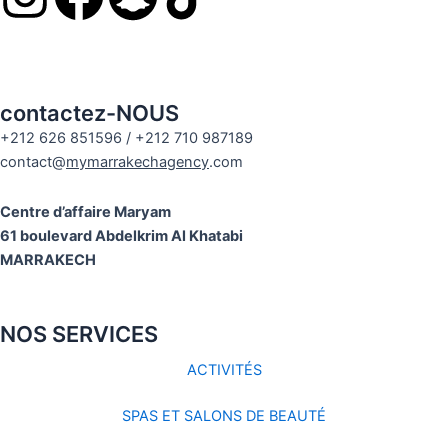
n
a
n
s
c
a
contactez-NOUS
t
e
p
+212 626 851596 / +212 710 987189
contact@
mymarrakechagency
.com
a
b
c
Centre d’affaire Maryam
g
o
h
61 boulevard Abdelkrim Al Khatabi
MARRAKECH
r
o
a
a
k
t
NOS SERVICES
ACTIVITÉS
m
SPAS ET SALONS DE BEAUTÉ