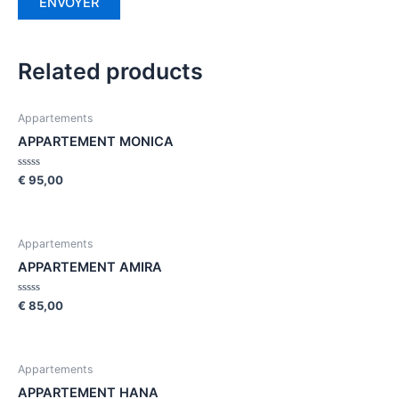
Related products
Appartements
APPARTEMENT MONICA
Rated
€
95,00
0
out
of
5
Appartements
APPARTEMENT AMIRA
Rated
€
85,00
0
out
of
5
Appartements
APPARTEMENT HANA