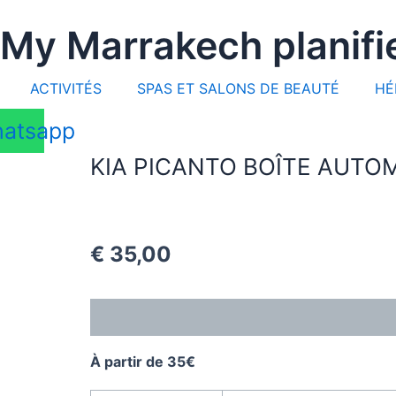
Aller
My Marrakech planifi
au
contenu
ACTIVITÉS
SPAS ET SALONS DE BEAUTÉ
HÉ
atsapp
KIA PICANTO BOÎTE AUTO
€
35,00
Description
Additional information
Revi
À partir de 35€