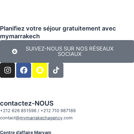
of
5
Planifiez votre séjour gratuitement avec
mymarrakech
SUIVEZ-NOUS SUR NOS RÉSEAUX
SOCIAUX
I
F
S
n
a
n
s
c
a
t
e
p
a
b
c
g
o
h
contactez-NOUS
r
o
a
+212 626 851596 / +212 710 987189
a
k
t
contact@
mymarrakechagency
.com
m
Centre d’affaire Maryam