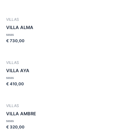
0
out
of
5
VILLAS
VILLA ALMA
Rated
€
730,00
0
out
of
5
VILLAS
VILLA AYA
Rated
€
410,00
0
out
of
5
VILLAS
VILLA AMBRE
Rated
€
320,00
0
out