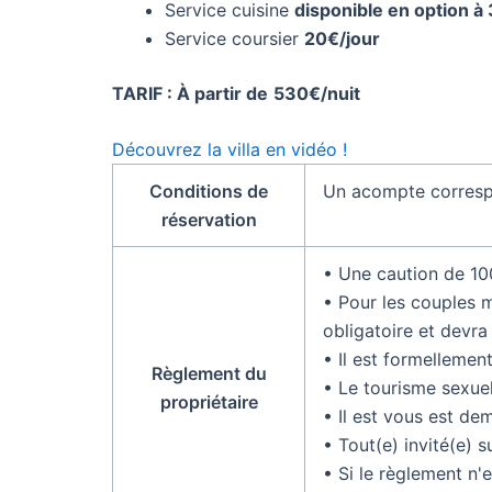
Service cuisine
disponible en option à
Service coursier
20€/jour
TARIF : À partir de
530€/nuit
Découvrez la villa en vidéo !
Conditions de
Un acompte correspo
réservation
• Une caution de 100
• Pour les couples m
obligatoire et devra
• Il est formellemen
Règlement du
• Le tourisme sexuel
propriétaire
• Il est vous est de
• Tout(e) invité(e) 
• Si le règlement n'