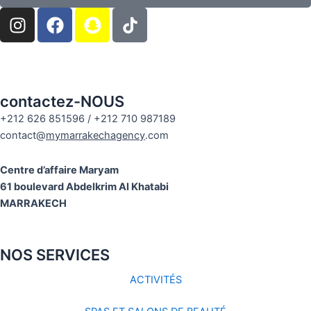
I
F
S
n
a
n
s
c
a
t
e
p
a
b
c
g
o
h
contactez-NOUS
r
o
a
+212 626 851596 / +212 710 987189
a
k
t
contact@
mymarrakechagency
.com
m
Centre d’affaire Maryam
61 boulevard Abdelkrim Al Khatabi
MARRAKECH
NOS SERVICES
ACTIVITÉS