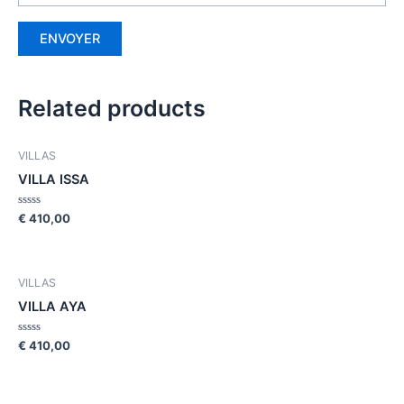
Related products
VILLAS
VILLA ISSA
Rated
€
410,00
0
out
of
5
VILLAS
VILLA AYA
Rated
€
410,00
0
out
of
5