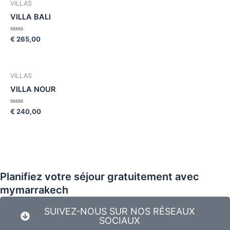
VILLAS
VILLA BALI
Rated
€
265,00
0
out
of
5
VILLAS
VILLA NOUR
Rated
€
240,00
0
out
of
5
Planifiez votre séjour gratuitement avec
mymarrakech
SUIVEZ-NOUS SUR NOS RÉSEAUX
SOCIAUX