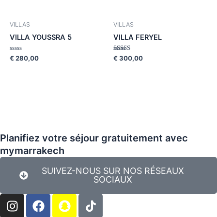
out
out
of
of
5
5
VILLAS
VILLAS
VILLA YOUSSRA 5
VILLA FERYEL
Rated
Rated
€
280,00
€
300,00
0
5.00
out
out of 5
of
5
Planifiez votre séjour gratuitement avec
mymarrakech
SUIVEZ-NOUS SUR NOS RÉSEAUX
SOCIAUX
I
F
S
n
a
n