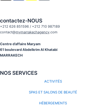
s
c
a
t
e
p
a
b
c
g
o
h
contactez-NOUS
r
o
a
+212 626 851596 / +212 710 987189
a
k
t
contact@
mymarrakechagency
.com
m
Centre d’affaire Maryam
61 boulevard Abdelkrim Al Khatabi
MARRAKECH
NOS SERVICES
ACTIVITÉS
SPAS ET SALONS DE BEAUTÉ
HÉBERGEMENTS