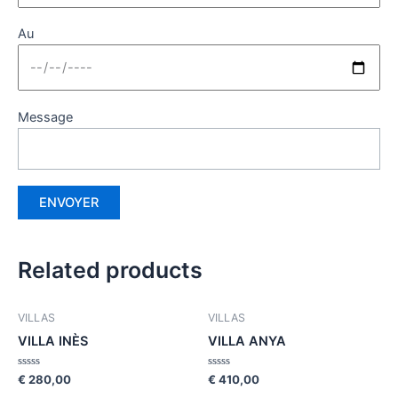
Au
Message
Related products
VILLAS
VILLAS
VILLA INÈS
VILLA ANYA
Rated
Rated
€
280,00
€
410,00
0
0