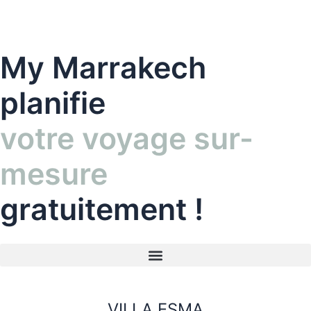
Aller
au
contenu
My Marrakech
planifie
votre voyage sur-
mesure
gratuitement !
VILLA ESMA