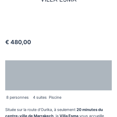
€
480,00
Description
Additional information
Reviews (0)
8 personnes
4 suites
Piscine
Située sur la route d’Ourika, à seulement
20 minutes du
centre-ville de Marrakech
, la
Villa Esma
vous accueille