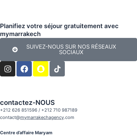
5
Planifiez votre séjour gratuitement avec
mymarrakech
SUIVEZ-NOUS SUR NOS RÉSEAUX
SOCIAUX
I
F
S
n
a
n
s
c
a
t
e
p
a
b
c
g
o
h
contactez-NOUS
r
o
a
+212 626 851596 / +212 710 987189
a
k
t
contact@
mymarrakechagency
.com
m
Centre d’affaire Maryam