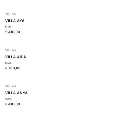
out
of
5
VILLAS
VILLA AYA
Rated
€
410,00
0
out
of
5
VILLAS
VILLA AÏDA
Rated
€
780,00
0
out
of
5
VILLAS
VILLA ANYA
Rated
€
410,00
0
out
of