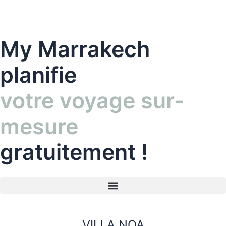
Aller
au
contenu
My Marrakech
planifie
votre voyage sur-
mesure
gratuitement !
VILLA NOA