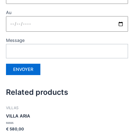
Au
Message
Related products
VILLAS
VILLA ARIA
Rated
€
580,00
0