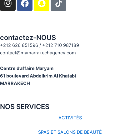
n
a
n
s
c
a
t
e
p
a
b
c
g
o
h
contactez-NOUS
r
o
a
+212 626 851596 / +212 710 987189
a
k
t
contact@
mymarrakechagency
.com
m
Centre d’affaire Maryam
61 boulevard Abdelkrim Al Khatabi
MARRAKECH
NOS SERVICES
ACTIVITÉS
SPAS ET SALONS DE BEAUTÉ