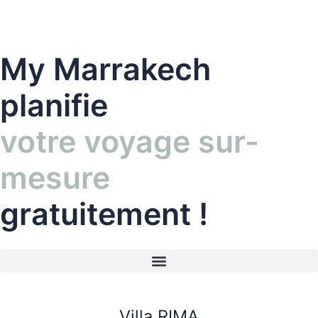
Aller
au
contenu
My Marrakech
planifie
votre voyage sur-
mesure
gratuitement !
Villa RIMA