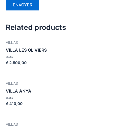
Related products
VILLAS
VILLA LES OLIVIERS
Rated
€
2.500,00
0
out
of
5
VILLAS
VILLA ANYA
Rated
€
410,00
0
out
of
5
VILLAS