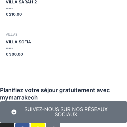
VILLA SARAH 2
Rated
€
210,00
0
out
of
5
VILLAS
VILLA SOFIA
Rated
€
300,00
0
out
of
5
Planifiez votre séjour gratuitement avec
mymarrakech
SUIVEZ-NOUS SUR NOS RÉSEAUX
SOCIAUX
I
F
S